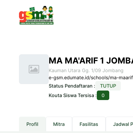
MA MA'ARIF 1 JOM
Kauman Utara Gg. 1/09 Jombang
e-gsm.edumate.id/schools/ma-maari
Status Pendaftaran :
TUTUP
Kouta Siswa Tersisa :
0
Profil
Mitra
Fasilitas
Jadwal 