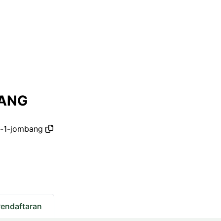
BANG
f-1-jombang
Pendaftaran