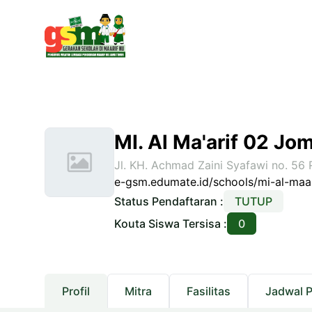
MI. Al Ma'arif 02 J
Jl. KH. Achmad Zaini Syafawi no. 56
e-gsm.edumate.id/schools/mi-al-maa
Status Pendaftaran :
TUTUP
Kouta Siswa Tersisa :
0
Profil
Mitra
Fasilitas
Jadwal 