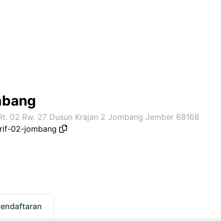
ombang
 Rt. 02 Rw. 27 Dusun Krajan 2 Jombang Jember 68168
rif-02-jombang
Pendaftaran