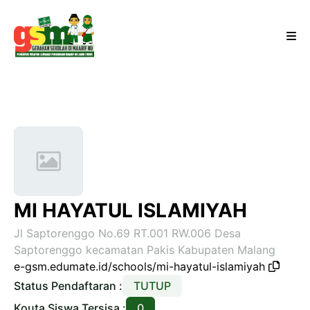
MI HAYATUL ISLAMIYAH
Jl Saptorenggo No.69 RT.001 RW.006 Desa
Saptorenggo kecamatan Pakis Kabupaten Malang
e-gsm.edumate.id/schools/mi-hayatul-islamiyah
Status Pendaftaran :
TUTUP
Kouta Siswa Tersisa :
0