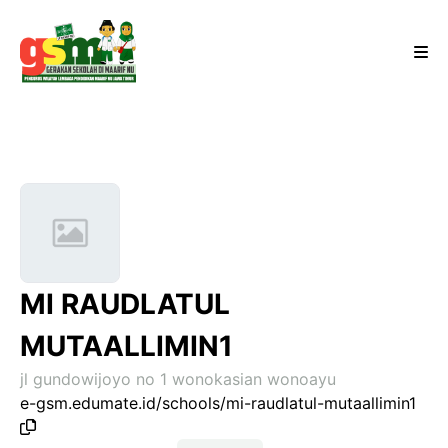
MI RAUDLATUL
MUTAALLIMIN1
jl gundowijoyo no 1 wonokasian wonoayu
e-gsm.edumate.id/schools/mi-raudlatul-mutaallimin1