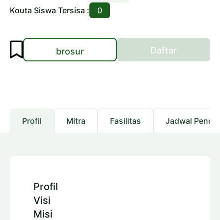
Kouta Siswa Tersisa :
0
Daftar
brosur
Profil
Mitra
Fasilitas
Jadwal Pendaf
Profil
Visi
Misi