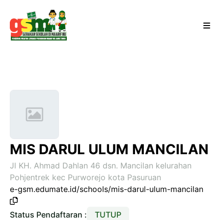
MIS DARUL ULUM MANCILAN
Jl KH. Ahmad Dahlan 46 dsn. Mancilan kelurahan
Pohjentrek kec Purworejo kota Pasuruan
e-gsm.edumate.id/schools/mis-darul-ulum-mancilan
Status Pendaftaran :
TUTUP