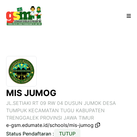
MIS JUMOG
JL.SETIAKI RT 09 RW 04 DUSUN JUMOK DESA
TUMPUK KECAMATAN TUGU KABUPATEN
TRENGGALEK PROVINSI JAWA TIMUR
e-gsm.edumate.id/schools/mis-jumog
Status Pendaftaran :
TUTUP