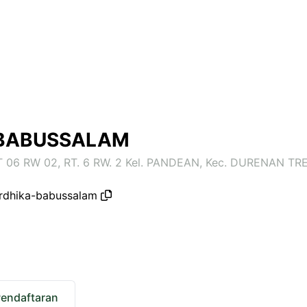
BABUSSALAM
 RT 06 RW 02, RT. 6 RW. 2 Kel. PANDEAN, Kec. DURENAN
rdhika-babussalam
Pendaftaran