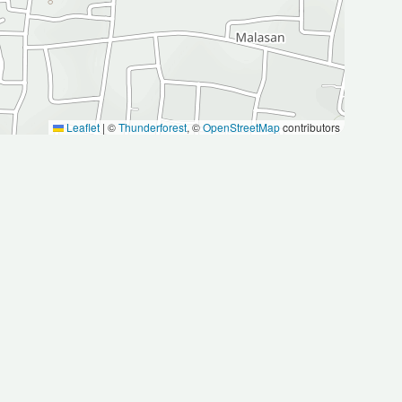
Leaflet
|
©
Thunderforest
, ©
OpenStreetMap
contributors