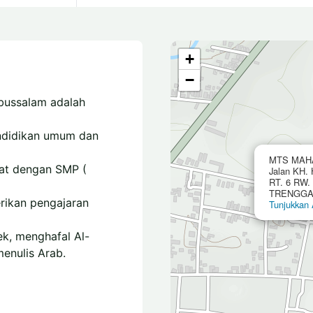
+
−
bussalam adalah
ndidikan umum dan
MTS MAH
at dengan SMP (
Jalan KH.
RT. 6 RW.
TRENGGAL
ikan pengajaran
Tunjukkan 
ek, menghafal Al-
menulis Arab.