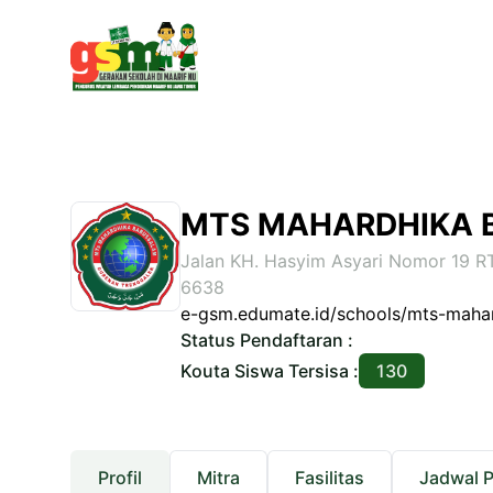
MTS MAHARDHIKA 
Jalan KH. Hasyim Asyari Nomor 19
6638
e-gsm.edumate.id/schools/mts-maha
Status Pendaftaran :
Kouta Siswa Tersisa :
130
Profil
Mitra
Fasilitas
Jadwal 