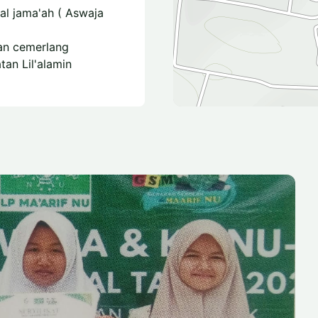
l jama'ah ( Aswaja
an cemerlang
tan Lil'alamin