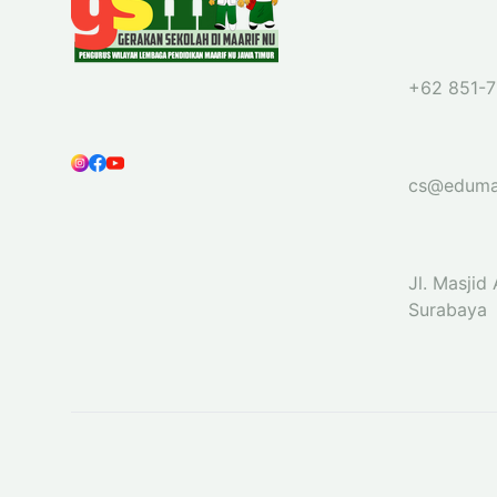
+62 851-7
cs@eduma
Jl. Masjid
Surabaya