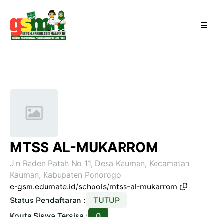
MTSS AL-MUKARROM
Jln Raden Patah No 11, Desa Kauman, Kecamatan
Kauman, Kabupaten Ponorogo
e-gsm.edumate.id/schools/mtss-al-mukarrom
Status Pendaftaran :
TUTUP
Kouta Siswa Tersisa :
0