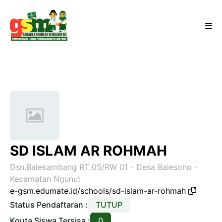
SD ISLAM AR ROHMAH
Dsn.Balekambang RT 05/RW 01 - Desa Balesono -
Kecamatan Ngunut
e-gsm.edumate.id/schools/sd-islam-ar-rohmah
Status Pendaftaran :
TUTUP
Kouta Siswa Tersisa :
0