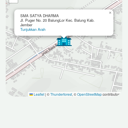
×
SMA SATYA DHARMA
Jl. Puger No. 20 BalungLor Kec. Balung Kab.
Jember
Tunjukkan Arah
Leaflet
|
©
Thunderforest
, ©
OpenStreetMap
contributors