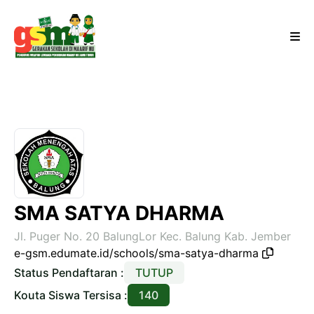
SMA SATYA DHARMA
Jl. Puger No. 20 BalungLor Kec. Balung Kab. Jember
e-gsm.edumate.id/schools/sma-satya-dharma
Status Pendaftaran :
TUTUP
Kouta Siswa Tersisa :
140