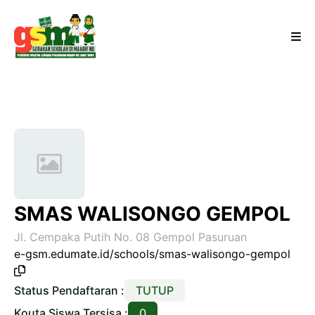
SMAS WALISONGO GEMPOL
Jl. Cempaka Putih No. 08 Gempol Pasuruan
e-gsm.edumate.id/schools/smas-walisongo-gempol
Status Pendaftaran :
TUTUP
Kouta Siswa Tersisa :
0