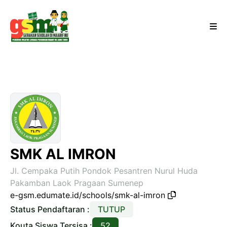
SMK AL IMRON
Jl. Cempaka Putih Pondok Pesantren Nurul Huda
Pakamban Laok Pragaan Sumenep
e-gsm.edumate.id/schools/smk-al-imron
Status Pendaftaran :
TUTUP
Kouta Siswa Tersisa :
52