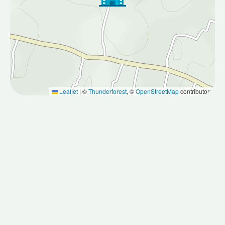
Leaflet
|
©
Thunderforest
, ©
OpenStreetMap
contributors