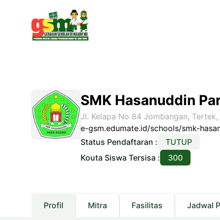
SMK Hasanuddin Pa
Jl. Kelapa No 84 Jombangan, Tertek, 
e-gsm.edumate.id/schools/smk-hasa
Status Pendaftaran :
TUTUP
Kouta Siswa Tersisa :
300
Profil
Mitra
Fasilitas
Jadwal 