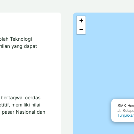
+
−
olah Teknologi
hlian yang dapat
 bertaqwa, cerdas
tif, memiliki nilai-
SMK Has
Jl. Kelap
i pasar Nasional dan
Tunjukka