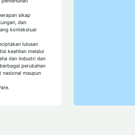
a pemenuhan
enerapan sikap
gkungan, dan
yang kontekstual
iptakan lulusan
si keahlian melalui
a dan Industri dan
 berbagai perubahan
at nasional maupun
are.