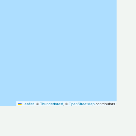
Leaflet
|
©
Thunderforest
, ©
OpenStreetMap
contributors