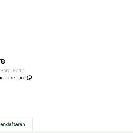
re
Pare, Kediri
nuddin-pare
Pendaftaran