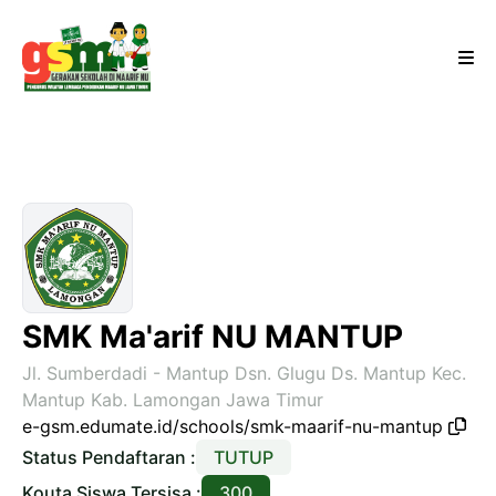
SMK Ma'arif NU MANTUP
Jl. Sumberdadi - Mantup Dsn. Glugu Ds. Mantup Kec.
Mantup Kab. Lamongan Jawa Timur
e-gsm.edumate.id/schools/smk-maarif-nu-mantup
Status Pendaftaran :
TUTUP
Kouta Siswa Tersisa :
300