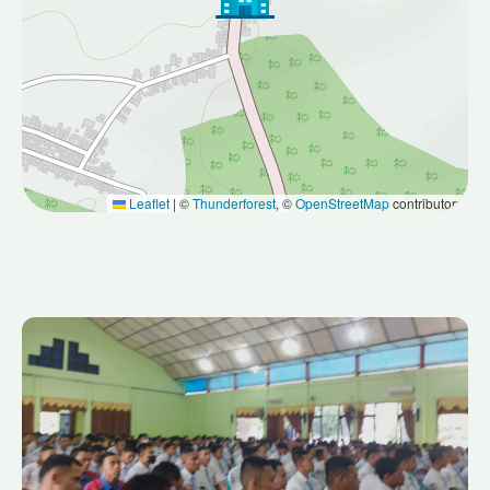
Leaflet
|
©
Thunderforest
, ©
OpenStreetMap
contributors