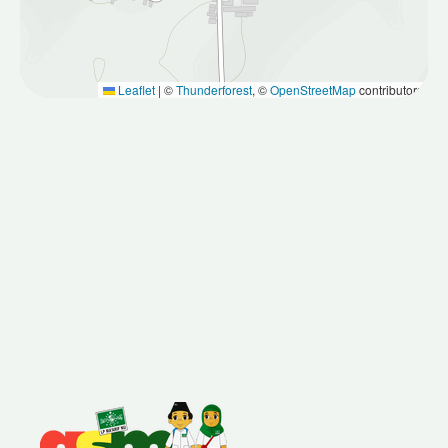
Leaflet
|
©
Thunderforest
, ©
OpenStreetMap
contributors