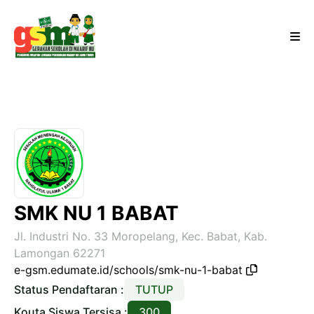
SMK NU 1 BABAT
Jl. Industri No. 33 Moropelang, Kec. Babat, Kab.
Lamongan 62271
e-gsm.edumate.id/schools/smk-nu-1-babat
Status Pendaftaran :
TUTUP
Kouta Siswa Tersisa :
300