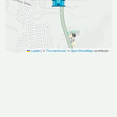
Leaflet
|
©
Thunderforest
, ©
OpenStreetMap
contributors