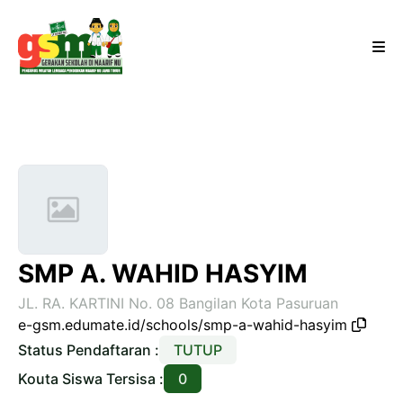
SMP A. WAHID HASYIM
JL. RA. KARTINI No. 08 Bangilan Kota Pasuruan
e-gsm.edumate.id/schools/smp-a-wahid-hasyim
Status Pendaftaran :
TUTUP
Kouta Siswa Tersisa :
0