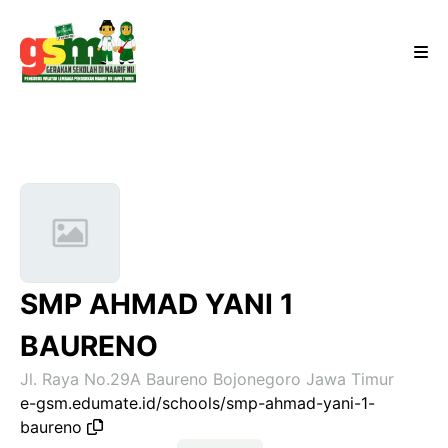
SMP AHMAD YANI 1
BAURENO
Jl. Raya No.29A Baureno Bojonegoro Jawa Timur
e-gsm.edumate.id/schools/smp-ahmad-yani-1-
baureno