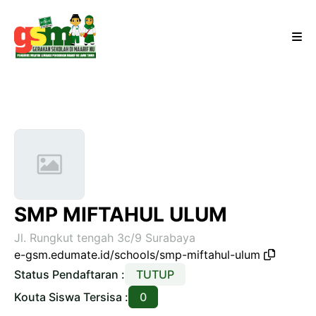
SMP MIFTAHUL ULUM
Jl. Rungkut tengah 3c/9 Surabaya
e-gsm.edumate.id/schools/smp-miftahul-ulum
Status Pendaftaran :
TUTUP
Kouta Siswa Tersisa :
0